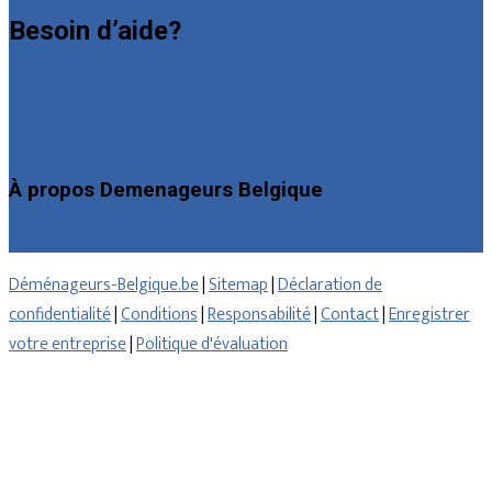
Besoin d’aide?
Foire aux questions : particuliers
Foire aux questions : entreprises
Contact
À propos Demenageurs Belgique
Qui sommes nous
Déménageurs-Belgique.be
|
Sitemap
|
Déclaration de
confidentialité
|
Conditions
|
Responsabilité
|
Contact
|
Enregistrer
votre entreprise
|
Politique d'évaluation