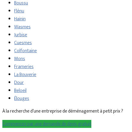
Boussu
Flénu
Hainin
Wasmes
Jurbise
Cuesmes
Colfontaine
Mons
Frameries
La Bouverie
Dour
Beloeil
Élouges
À la recherche d’une entreprise de déménagement à petit prix ?
Commencez par une demande de devis gratuit