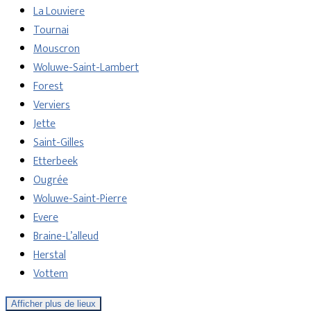
La Louviere
Tournai
Mouscron
Woluwe-Saint-Lambert
Forest
Verviers
Jette
Saint-Gilles
Etterbeek
Ougrée
Woluwe-Saint-Pierre
Evere
Braine-L’alleud
Herstal
Vottem
Afficher plus de lieux