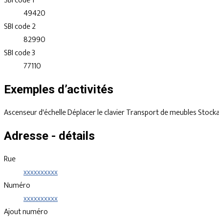
SBI code 1
49420
SBI code 2
82990
SBI code 3
77110
Exemples d’activités
Ascenseur d'échelle
Déplacer le clavier
Transport de meubles
Stock
Adresse - détails
Rue
xxxxxxxxxx
Numéro
xxxxxxxxxx
Ajout numéro