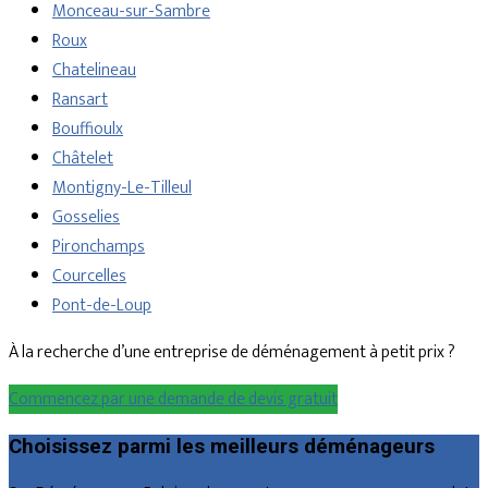
Monceau-sur-Sambre
Roux
Chatelineau
Ransart
Bouffioulx
Châtelet
Montigny-Le-Tilleul
Gosselies
Pironchamps
Courcelles
Pont-de-Loup
À la recherche d’une entreprise de déménagement à petit prix ?
Commencez par une demande de devis gratuit
Choisissez parmi les meilleurs déménageurs