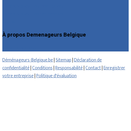
Foire aux questions : particuliers
Foire aux questions : entreprises
Contact
À propos Demenageurs Belgique
Qui sommes nous
Déménageurs-Belgique.be
|
Sitemap
|
Déclaration de
confidentialité
|
Conditions
|
Responsabilité
|
Contact
|
Enregistrer
votre entreprise
|
Politique d'évaluation