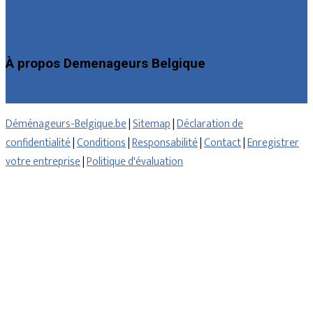
Foire aux questions : entreprises
Contact
À propos Demenageurs Belgique
Qui sommes nous
Déménageurs-Belgique.be
|
Sitemap
|
Déclaration de
confidentialité
|
Conditions
|
Responsabilité
|
Contact
|
Enregistrer
votre entreprise
|
Politique d'évaluation