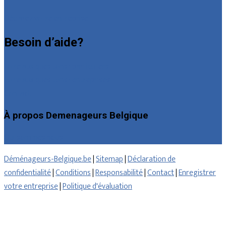
Déclarez votre entreprise
Besoin d’aide?
Foire aux questions : particuliers
Foire aux questions : entreprises
Contact
À propos Demenageurs Belgique
Qui sommes nous
Déménageurs-Belgique.be
|
Sitemap
|
Déclaration de
confidentialité
|
Conditions
|
Responsabilité
|
Contact
|
Enregistrer
votre entreprise
|
Politique d'évaluation