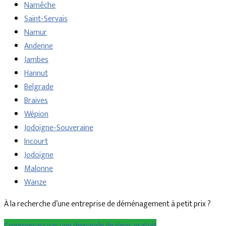
Namêche
Saint-Servais
Namur
Andenne
Jambes
Hannut
Belgrade
Braives
Wépion
Jodoigne-Souveraine
Incourt
Jodoigne
Malonne
Wanze
À la recherche d’une entreprise de déménagement à petit prix ?
Commencez par une demande de devis gratuit