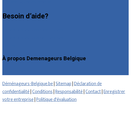
Déclarez votre entreprise
Besoin d’aide?
Foire aux questions : particuliers
Foire aux questions : entreprises
Contact
À propos Demenageurs Belgique
Qui sommes nous
Déménageurs-Belgique.be
|
Sitemap
|
Déclaration de
confidentialité
|
Conditions
|
Responsabilité
|
Contact
|
Enregistrer
votre entreprise
|
Politique d'évaluation