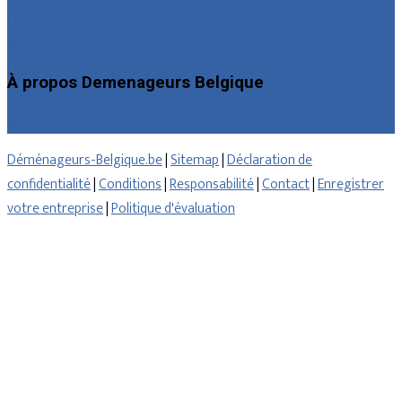
Foire aux questions : entreprises
Contact
À propos Demenageurs Belgique
Qui sommes nous
Déménageurs-Belgique.be
|
Sitemap
|
Déclaration de
confidentialité
|
Conditions
|
Responsabilité
|
Contact
|
Enregistrer
votre entreprise
|
Politique d'évaluation