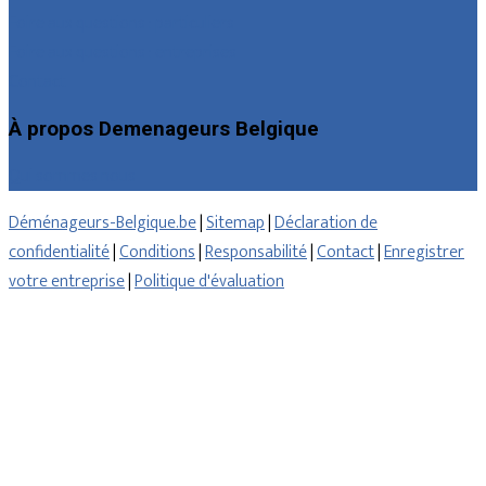
Foire aux questions : particuliers
Foire aux questions : entreprises
Contact
À propos Demenageurs Belgique
Qui sommes nous
Déménageurs-Belgique.be
|
Sitemap
|
Déclaration de
confidentialité
|
Conditions
|
Responsabilité
|
Contact
|
Enregistrer
votre entreprise
|
Politique d'évaluation