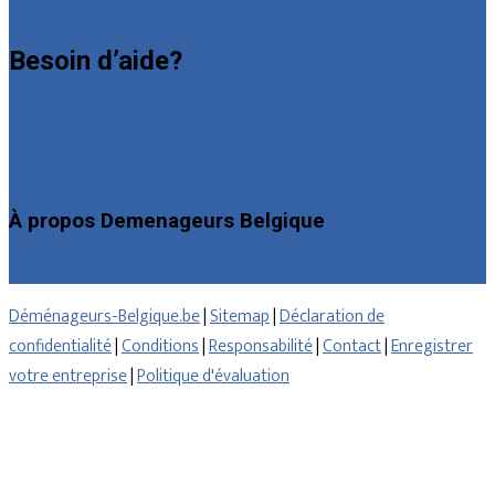
Déclarez votre entreprise
Besoin d’aide?
Foire aux questions : particuliers
Foire aux questions : entreprises
Contact
À propos Demenageurs Belgique
Qui sommes nous
Déménageurs-Belgique.be
|
Sitemap
|
Déclaration de
confidentialité
|
Conditions
|
Responsabilité
|
Contact
|
Enregistrer
votre entreprise
|
Politique d'évaluation