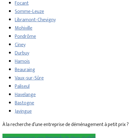
Focant
Somme-Leuze
Libramont-Chevigny
Mohiville
Pondrôme
Ciney
Durbuy
Hamois
Beauraing
Vaux-sur-Sûre
Paliseul
Havelange
Bastogne
Javingue
À la recherche d’une entreprise de déménagement à petit prix ?
Commencez par une demande de devis gratuit