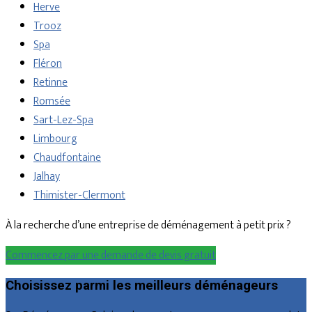
Herve
Trooz
Spa
Fléron
Retinne
Romsée
Sart-Lez-Spa
Limbourg
Chaudfontaine
Jalhay
Thimister-Clermont
À la recherche d’une entreprise de déménagement à petit prix ?
Commencez par une demande de devis gratuit
Choisissez parmi les meilleurs déménageurs