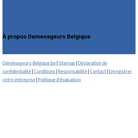
Foire aux questions : particuliers
Foire aux questions : entreprises
Contact
À propos Demenageurs Belgique
Qui sommes nous
Déménageurs-Belgique.be
|
Sitemap
|
Déclaration de
confidentialité
|
Conditions
|
Responsabilité
|
Contact
|
Enregistrer
votre entreprise
|
Politique d'évaluation