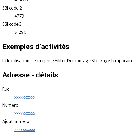
49420
SBI code 2
47791
SBI code 3
81290
Exemples d’activités
Relocalisation d'entreprise
Éditer
Démontage
Stockage temporair
Adresse - détails
Rue
xxxxxxxxxx
Numéro
xxxxxxxxxx
Ajout numéro
xxxxxxxxxx