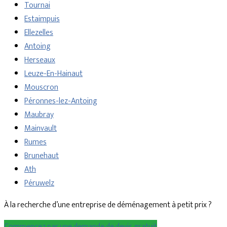
Tournai
Estaimpuis
Ellezelles
Antoing
Herseaux
Leuze-En-Hainaut
Mouscron
Péronnes-lez-Antoing
Maubray
Mainvault
Rumes
Brunehaut
Ath
Péruwelz
À la recherche d’une entreprise de déménagement à petit prix ?
Commencez par une demande de devis gratuit