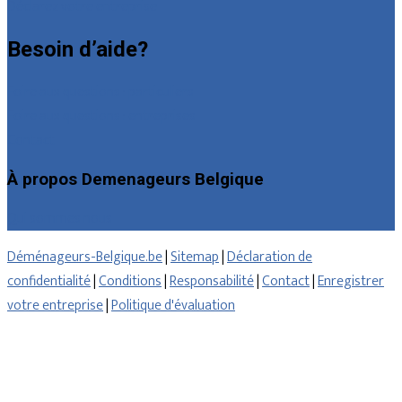
Déclarez votre entreprise
Besoin d’aide?
Foire aux questions : particuliers
Foire aux questions : entreprises
Contact
À propos Demenageurs Belgique
Qui sommes nous
Déménageurs-Belgique.be
|
Sitemap
|
Déclaration de
confidentialité
|
Conditions
|
Responsabilité
|
Contact
|
Enregistrer
votre entreprise
|
Politique d'évaluation