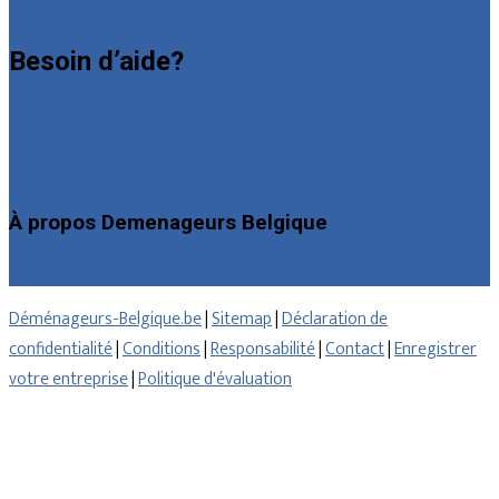
Déclarez votre entreprise
Besoin d’aide?
Foire aux questions : particuliers
Foire aux questions : entreprises
Contact
À propos Demenageurs Belgique
Qui sommes nous
Déménageurs-Belgique.be
|
Sitemap
|
Déclaration de
confidentialité
|
Conditions
|
Responsabilité
|
Contact
|
Enregistrer
votre entreprise
|
Politique d'évaluation