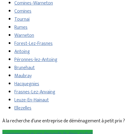
Comines-Warneton
Comines
Tournai
Rumes
Warneton
Forest-Lez-Frasnes
Antoing
Péronnes-lez-Antoing
Brunehaut
Maubray
Hacquegnies
Frasnes-Lez-Anvaing
Leuze-En-Hainaut
Ellezelles
À la recherche d’une entreprise de déménagement à petit prix ?
Commencez par une demande de devis gratuit