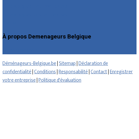
Foire aux questions : particuliers
Foire aux questions : entreprises
Contact
À propos Demenageurs Belgique
Qui sommes nous
Déménageurs-Belgique.be
|
Sitemap
|
Déclaration de
confidentialité
|
Conditions
|
Responsabilité
|
Contact
|
Enregistrer
votre entreprise
|
Politique d'évaluation