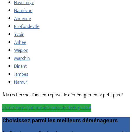
Havelange
Namêche
Andenne
Profondeville
Yvoir
Anhée
Wépion
Marchin
Dinant
Jambes
Namur
À la recherche d’une entreprise de déménagement à petit prix ?
Commencez par une demande de devis gratuit
Choisissez parmi les meilleurs déménageurs