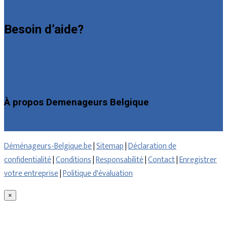
Déclarez votre entreprise
Besoin d’aide?
Foire aux questions : particuliers
Foire aux questions : entreprises
Contact
À propos Demenageurs Belgique
Qui sommes nous
Déménageurs-Belgique.be
|
Sitemap
|
Déclaration de
confidentialité
|
Conditions
|
Responsabilité
|
Contact
|
Enregistrer
votre entreprise
|
Politique d'évaluation
×