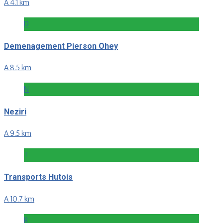
A 4.1 km
D
Demenagement Pierson Ohey
A 8.5 km
N
Neziri
A 9.5 km
T
Transports Hutois
A 10.7 km
R