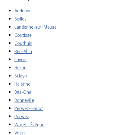
Andenne
Seilles
Landenne-sur-Meuse
Coutisse
Couthuin
Ben-Ahin
Lavoir
Héron
Sclayn
Haltinne
Bas-Oha
Bonneville
Perwez-Haillot
Perwez
Waret-l’Évêque
Vezin