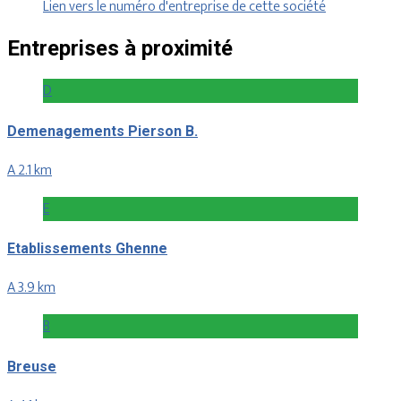
Lien vers le numéro d'entreprise de cette société
Entreprises à proximité
D
Demenagements Pierson B.
A 2.1 km
E
Etablissements Ghenne
A 3.9 km
B
Breuse