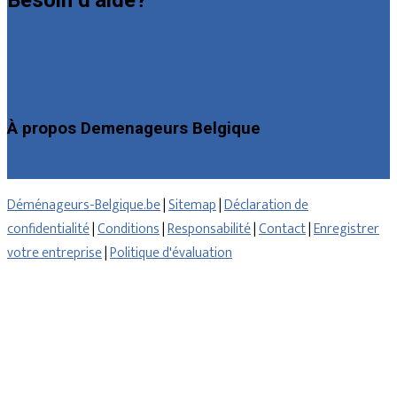
Besoin d’aide?
Foire aux questions : particuliers
Foire aux questions : entreprises
Contact
À propos Demenageurs Belgique
Qui sommes nous
Déménageurs-Belgique.be
|
Sitemap
|
Déclaration de
confidentialité
|
Conditions
|
Responsabilité
|
Contact
|
Enregistrer
votre entreprise
|
Politique d'évaluation