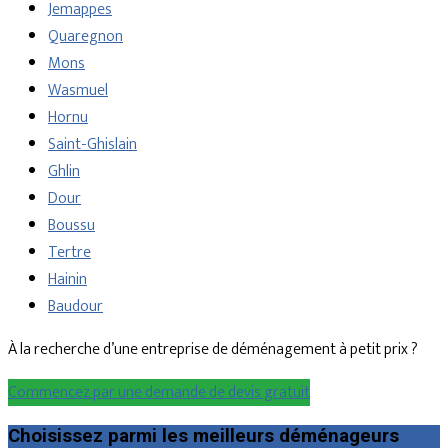
Jemappes
Quaregnon
Mons
Wasmuel
Hornu
Saint-Ghislain
Ghlin
Dour
Boussu
Tertre
Hainin
Baudour
À la recherche d’une entreprise de déménagement à petit prix ?
Commencez par une demande de devis gratuit
Choisissez parmi les meilleurs déménageurs