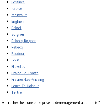
Lessines
Jurbise
Mainvault
Enghien
Beloeil
Soignies
Rebecq-Rognon
Rebecq
Baudour
Ghlin
Ellezelles
Braine-Le-Comte
Frasnes-Lez-Anvaing
Leuze-En-Hainaut
Tertre
À la recherche d’une entreprise de déménagement à petit prix ?