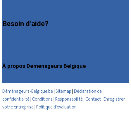
Déclarez votre entreprise
Besoin d’aide?
Foire aux questions : particuliers
Foire aux questions : entreprises
Contact
À propos Demenageurs Belgique
Qui sommes nous
Déménageurs-Belgique.be
|
Sitemap
|
Déclaration de
confidentialité
|
Conditions
|
Responsabilité
|
Contact
|
Enregistrer
votre entreprise
|
Politique d'évaluation