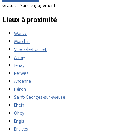
Gratuit – Sans engagement
Lieux à proximité
Wanze
Marchin
Villers-le-Bouillet
Amay
Jehay
Perwez
Andenne
Héron
Saint-Georges-sur-Meuse
Éhein
Ohey
Engis
Braives