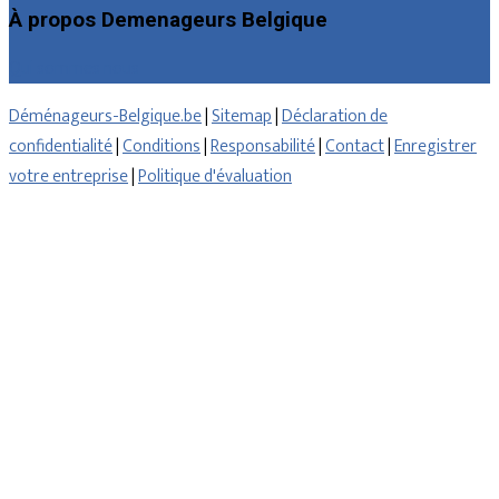
À propos Demenageurs Belgique
Qui sommes nous
Déménageurs-Belgique.be
|
Sitemap
|
Déclaration de
confidentialité
|
Conditions
|
Responsabilité
|
Contact
|
Enregistrer
votre entreprise
|
Politique d'évaluation