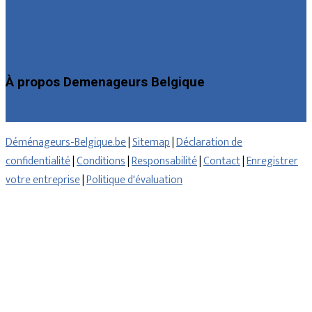
Foire aux questions : particuliers
Foire aux questions : entreprises
Contact
À propos Demenageurs Belgique
Qui sommes nous
Déménageurs-Belgique.be
|
Sitemap
|
Déclaration de
confidentialité
|
Conditions
|
Responsabilité
|
Contact
|
Enregistrer
votre entreprise
|
Politique d'évaluation