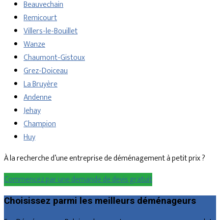
Beauvechain
Remicourt
Villers-le-Bouillet
Wanze
Chaumont-Gistoux
Grez-Doiceau
La Bruyère
Andenne
Jehay
Champion
Huy
À la recherche d’une entreprise de déménagement à petit prix ?
Commencez par une demande de devis gratuit
Choisissez parmi les meilleurs déménageurs