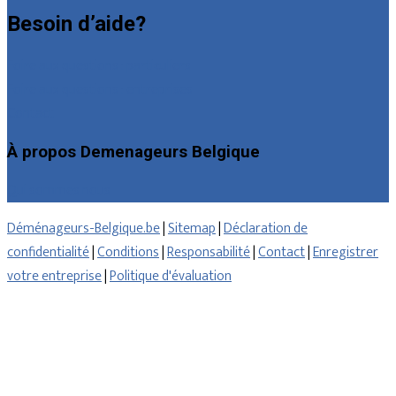
Besoin d’aide?
Foire aux questions : particuliers
Foire aux questions : entreprises
Contact
À propos Demenageurs Belgique
Qui sommes nous
Déménageurs-Belgique.be
|
Sitemap
|
Déclaration de
confidentialité
|
Conditions
|
Responsabilité
|
Contact
|
Enregistrer
votre entreprise
|
Politique d'évaluation