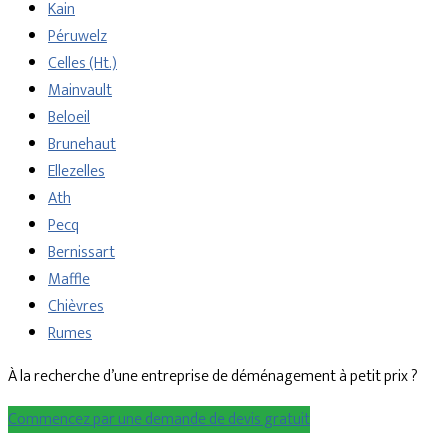
Kain
Péruwelz
Celles (Ht.)
Mainvault
Beloeil
Brunehaut
Ellezelles
Ath
Pecq
Bernissart
Maffle
Chièvres
Rumes
À la recherche d’une entreprise de déménagement à petit prix ?
Commencez par une demande de devis gratuit