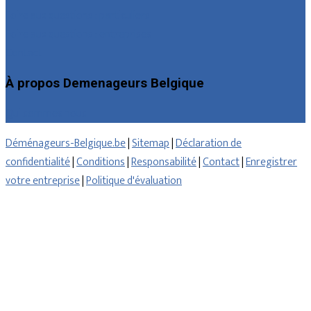
Foire aux questions : particuliers
Foire aux questions : entreprises
Contact
À propos Demenageurs Belgique
Qui sommes nous
Déménageurs-Belgique.be
|
Sitemap
|
Déclaration de
confidentialité
|
Conditions
|
Responsabilité
|
Contact
|
Enregistrer
votre entreprise
|
Politique d'évaluation