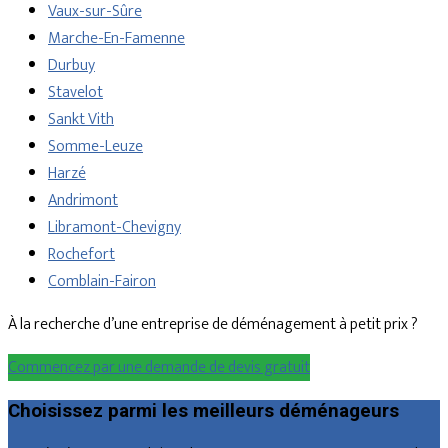
Vaux-sur-Sûre
Marche-En-Famenne
Durbuy
Stavelot
Sankt Vith
Somme-Leuze
Harzé
Andrimont
Libramont-Chevigny
Rochefort
Comblain-Fairon
À la recherche d’une entreprise de déménagement à petit prix ?
Commencez par une demande de devis gratuit
Choisissez parmi les meilleurs déménageurs