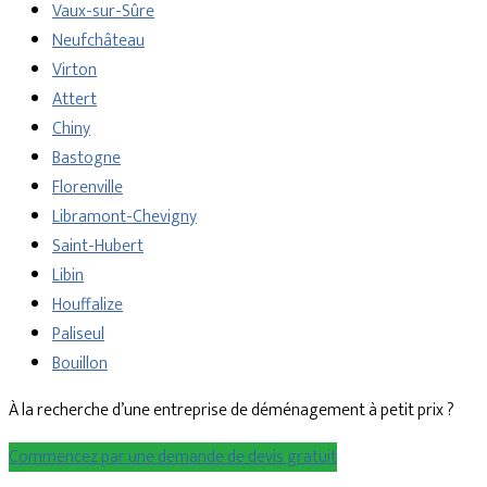
Vaux-sur-Sûre
Neufchâteau
Virton
Attert
Chiny
Bastogne
Florenville
Libramont-Chevigny
Saint-Hubert
Libin
Houffalize
Paliseul
Bouillon
À la recherche d’une entreprise de déménagement à petit prix ?
Commencez par une demande de devis gratuit