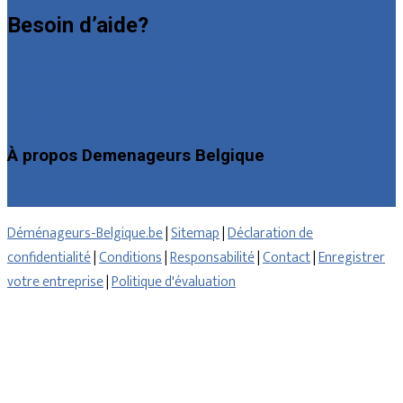
Besoin d’aide?
Foire aux questions : particuliers
Foire aux questions : entreprises
Contact
À propos Demenageurs Belgique
Qui sommes nous
Déménageurs-Belgique.be
|
Sitemap
|
Déclaration de
confidentialité
|
Conditions
|
Responsabilité
|
Contact
|
Enregistrer
votre entreprise
|
Politique d'évaluation