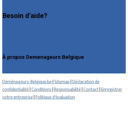
Déclarez votre entreprise
Besoin d’aide?
Foire aux questions : particuliers
Foire aux questions : entreprises
Contact
À propos Demenageurs Belgique
Qui sommes nous
Déménageurs-Belgique.be
|
Sitemap
|
Déclaration de
confidentialité
|
Conditions
|
Responsabilité
|
Contact
|
Enregistrer
votre entreprise
|
Politique d'évaluation