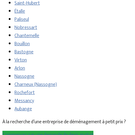
Saint-Hubert
Étalle
Paliseul
Nobressart
Chantemelle
Bouillon
Bastogne
Virton
Arlon
Nassogne
Charneux (Nassogne)
Rochefort
Messancy
Aubange
À la recherche d’une entreprise de déménagement à petit prix ?
Commencez par une demande de devis gratuit