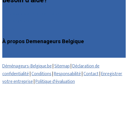
Besoin d’aide?
Foire aux questions : particuliers
Foire aux questions : entreprises
Contact
À propos Demenageurs Belgique
Qui sommes nous
Déménageurs-Belgique.be
|
Sitemap
|
Déclaration de
confidentialité
|
Conditions
|
Responsabilité
|
Contact
|
Enregistrer
votre entreprise
|
Politique d'évaluation