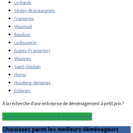
Le Rœulx
Strépy-Bracquegnies
Frameries
Wasmuel
Baudour
La Bouverie
Eugies (Frameries)
Wasmes
Saint-Ghislain
Hornu
Houdeng-Aimeries
Estinnes
À la recherche d’une entreprise de déménagement à petit prix ?
Commencez par une demande de devis gratuit
Choisissez parmi les meilleurs déménageurs