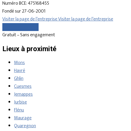
Numéro BCE: 475168455
Fondé sur 27-06-2001
Visiter la page de l’entreprise
Visiter la page de l’entreprise
Comparer les devis
Gratuit – Sans engagement
Lieux à proximité
Mons
Havré
Ghlin
Cuesmes
Jemappes
Jurbise
Flénu
Maurage
Quaregnon