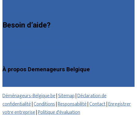
Déclarez votre entreprise
Besoin d’aide?
Foire aux questions : particuliers
Foire aux questions : entreprises
Contact
À propos Demenageurs Belgique
Qui sommes nous
Déménageurs-Belgique.be
|
Sitemap
|
Déclaration de
confidentialité
|
Conditions
|
Responsabilité
|
Contact
|
Enregistrer
votre entreprise
|
Politique d'évaluation