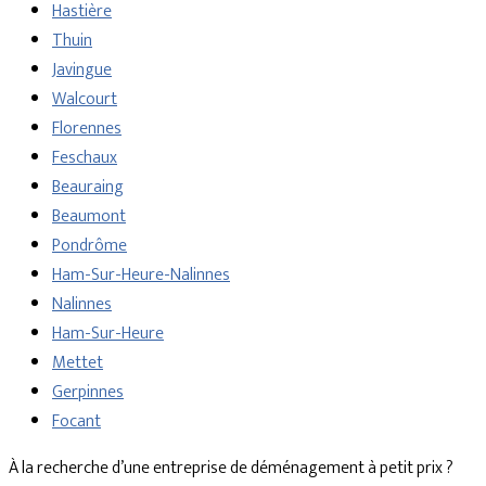
Hastière
Thuin
Javingue
Walcourt
Florennes
Feschaux
Beauraing
Beaumont
Pondrôme
Ham-Sur-Heure-Nalinnes
Nalinnes
Ham-Sur-Heure
Mettet
Gerpinnes
Focant
À la recherche d’une entreprise de déménagement à petit prix ?