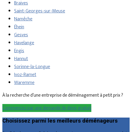
Braives
Saint-Georges-sur-Meuse
Namêche
Éhein
Gesves
Havelange
Engis
Hannut
Sorinne-la-Longue
Ivoz-Ramet
Waremme
À la recherche d’une entreprise de déménagement à petit prix ?
Commencez par une demande de devis gratuit
Choisissez parmi les meilleurs déménageurs