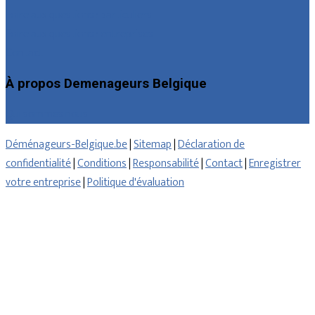
Foire aux questions : particuliers
Foire aux questions : entreprises
Contact
À propos Demenageurs Belgique
Qui sommes nous
Déménageurs-Belgique.be
|
Sitemap
|
Déclaration de
confidentialité
|
Conditions
|
Responsabilité
|
Contact
|
Enregistrer
votre entreprise
|
Politique d'évaluation