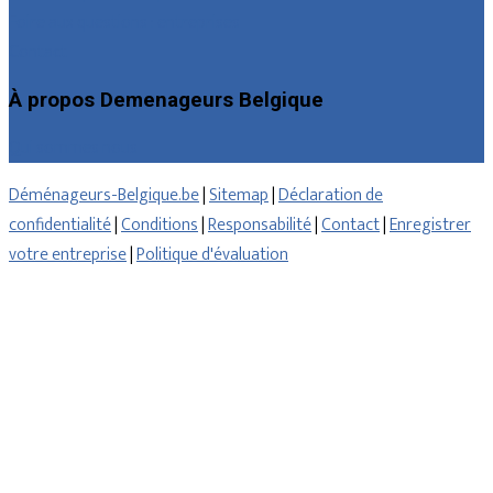
Foire aux questions : entreprises
Contact
À propos Demenageurs Belgique
Qui sommes nous
Déménageurs-Belgique.be
|
Sitemap
|
Déclaration de
confidentialité
|
Conditions
|
Responsabilité
|
Contact
|
Enregistrer
votre entreprise
|
Politique d'évaluation