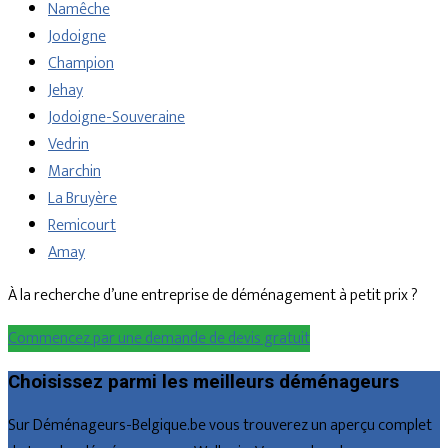
Namêche
Jodoigne
Champion
Jehay
Jodoigne-Souveraine
Vedrin
Marchin
La Bruyère
Remicourt
Amay
À la recherche d’une entreprise de déménagement à petit prix ?
Commencez par une demande de devis gratuit
Choisissez parmi les meilleurs déménageurs
Sur Déménageurs-Belgique.be vous trouverez un aperçu complet