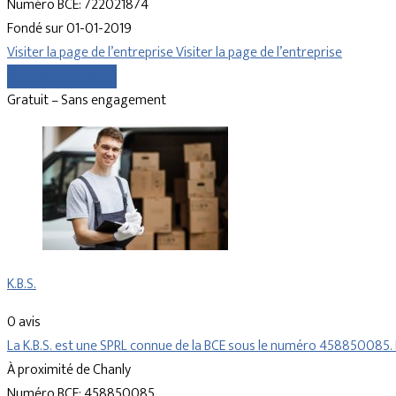
Numéro BCE: 722021874
Fondé sur 01-01-2019
Visiter la page de l’entreprise
Visiter la page de l’entreprise
Comparer les devis
Gratuit – Sans engagement
K.B.S.
0 avis
La K.B.S. est une SPRL connue de la BCE sous le numéro 458850085
À proximité de Chanly
Numéro BCE: 458850085