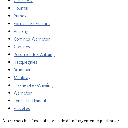
Celles (Ht.)
Tournai
Rumes
Forest-Lez-Frasnes
Antoing
Comines-Warneton
Comines
Péronnes-lez-Antoing
Hacquegnies
Brunehaut
Maubray
Frasnes-Lez-Anvaing
Warneton
Leuze-En-Hainaut
Ellezelles
À la recherche d’une entreprise de déménagement à petit prix ?