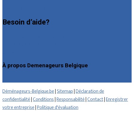
Déclarez votre entreprise
Besoin d’aide?
Foire aux questions : particuliers
Foire aux questions : entreprises
Contact
À propos Demenageurs Belgique
Qui sommes nous
Déménageurs-Belgique.be
|
Sitemap
|
Déclaration de
confidentialité
|
Conditions
|
Responsabilité
|
Contact
|
Enregistrer
votre entreprise
|
Politique d'évaluation