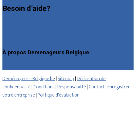
Besoin d’aide?
Foire aux questions : particuliers
Foire aux questions : entreprises
Contact
À propos Demenageurs Belgique
Qui sommes nous
Déménageurs-Belgique.be
|
Sitemap
|
Déclaration de
confidentialité
|
Conditions
|
Responsabilité
|
Contact
|
Enregistrer
votre entreprise
|
Politique d'évaluation