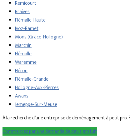
Remicourt
Braives
Flémalle-Haute
Ivoz-Ramet
Mons (Grâce-Hollogne)
Marchin
Flémalle
Waremme
Héron
Flémalle-Grande
Hollogne-Aux-Pierres
Awans
Jemeppe-Sur-Meuse
À la recherche d’une entreprise de déménagement à petit prix ?
Commencez par une demande de devis gratuit