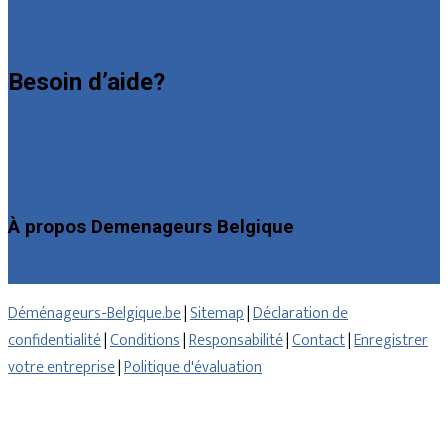
Déclarez votre entreprise
Besoin d’aide?
Foire aux questions : particuliers
Foire aux questions : entreprises
Contact
À propos Demenageurs Belgique
Qui sommes nous
Déménageurs-Belgique.be
|
Sitemap
|
Déclaration de
confidentialité
|
Conditions
|
Responsabilité
|
Contact
|
Enregistrer
votre entreprise
|
Politique d'évaluation