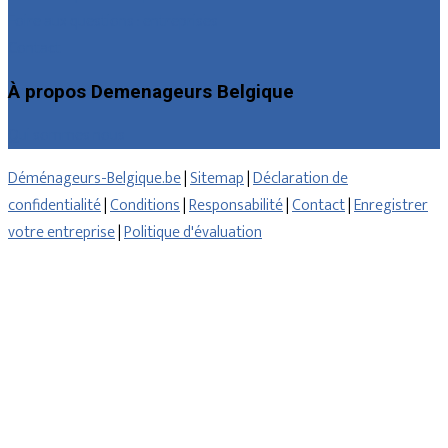
Foire aux questions : entreprises
Contact
À propos Demenageurs Belgique
Qui sommes nous
Déménageurs-Belgique.be
|
Sitemap
|
Déclaration de
confidentialité
|
Conditions
|
Responsabilité
|
Contact
|
Enregistrer
votre entreprise
|
Politique d'évaluation