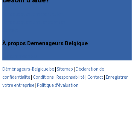
Besoin d’aide?
Foire aux questions : particuliers
Foire aux questions : entreprises
Contact
À propos Demenageurs Belgique
Qui sommes nous
Déménageurs-Belgique.be
|
Sitemap
|
Déclaration de
confidentialité
|
Conditions
|
Responsabilité
|
Contact
|
Enregistrer
votre entreprise
|
Politique d'évaluation