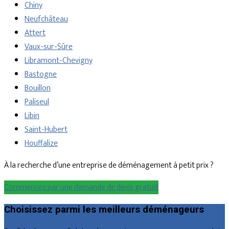
Chiny
Neufchâteau
Attert
Vaux-sur-Sûre
Libramont-Chevigny
Bastogne
Bouillon
Paliseul
Libin
Saint-Hubert
Houffalize
À la recherche d’une entreprise de déménagement à petit prix ?
Commencez par une demande de devis gratuit
Choisissez parmi les meilleurs déménageurs