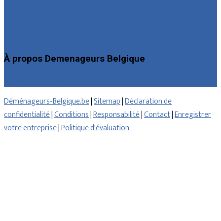
Foire aux questions : particuliers
Foire aux questions : entreprises
Contact
À propos Demenageurs Belgique
Qui sommes nous
Déménageurs-Belgique.be
|
Sitemap
|
Déclaration de
confidentialité
|
Conditions
|
Responsabilité
|
Contact
|
Enregistrer
votre entreprise
|
Politique d'évaluation