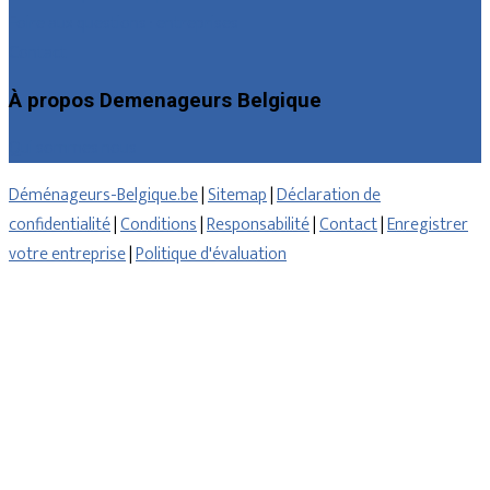
Foire aux questions : entreprises
Contact
À propos Demenageurs Belgique
Qui sommes nous
Déménageurs-Belgique.be
|
Sitemap
|
Déclaration de
confidentialité
|
Conditions
|
Responsabilité
|
Contact
|
Enregistrer
votre entreprise
|
Politique d'évaluation