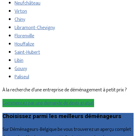
Neufchâteau
Virton
Chiny
Libramont-Chevigny
Florenville
Houffalize
Saint-Hubert
Libin
Gouvy
Paliseul
À la recherche d’une entreprise de déménagement à petit prix ?
Commencez par une demande de devis gratuit
Choisissez parmi les meilleurs déménageurs
Sur Déménageurs-Belgique.be vous trouverez un aperçu complet