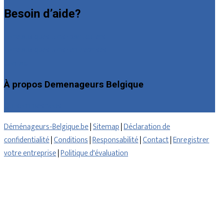
Besoin d’aide?
Foire aux questions : particuliers
Foire aux questions : entreprises
Contact
À propos Demenageurs Belgique
Qui sommes nous
Déménageurs-Belgique.be
|
Sitemap
|
Déclaration de
confidentialité
|
Conditions
|
Responsabilité
|
Contact
|
Enregistrer
votre entreprise
|
Politique d'évaluation