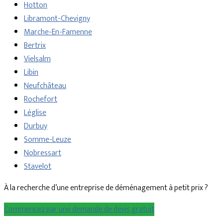
Hotton
Libramont-Chevigny
Marche-En-Famenne
Bertrix
Vielsalm
Libin
Neufchâteau
Rochefort
Léglise
Durbuy
Somme-Leuze
Nobressart
Stavelot
À la recherche d’une entreprise de déménagement à petit prix ?
Commencez par une demande de devis gratuit