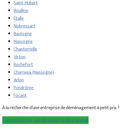
Saint-Hubert
Bouillon
Étalle
Nobressart
Bastogne
Nassogne
Chantemelle
Virton
Rochefort
Charneux (Nassogne)
Arlon
Pondrôme
Focant
À la recherche d’une entreprise de déménagement à petit prix ?
Commencez par une demande de devis gratuit