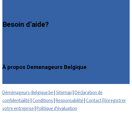
Déclarez votre entreprise
Besoin d’aide?
Foire aux questions : particuliers
Foire aux questions : entreprises
Contact
À propos Demenageurs Belgique
Qui sommes nous
Déménageurs-Belgique.be
|
Sitemap
|
Déclaration de
confidentialité
|
Conditions
|
Responsabilité
|
Contact
|
Enregistrer
votre entreprise
|
Politique d'évaluation