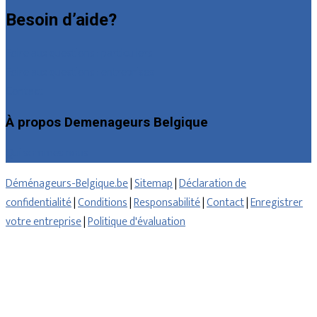
Besoin d’aide?
Foire aux questions : particuliers
Foire aux questions : entreprises
Contact
À propos Demenageurs Belgique
Qui sommes nous
Déménageurs-Belgique.be
|
Sitemap
|
Déclaration de
confidentialité
|
Conditions
|
Responsabilité
|
Contact
|
Enregistrer
votre entreprise
|
Politique d'évaluation