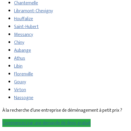
Chantemelle
Libramont-Chevigny
Houffalize
Saint-Hubert
Messancy
Chiny
Aubange
Athus
Libin
Florenville
Gouvy
Virton
Nassogne
À la recherche d’une entreprise de déménagement à petit prix ?
Commencez par une demande de devis gratuit